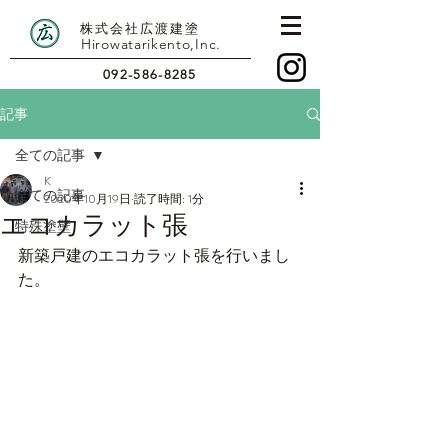
株式会社広渡建塗
Hirowatarikento,Inc.
092-586-8285
記事
全ての記事
K
全ての記事
2020年10月19日
読了時間: 1分
エコカラット張
特殊塗壁
新築戸建のエコカラット張を行いまし
た。