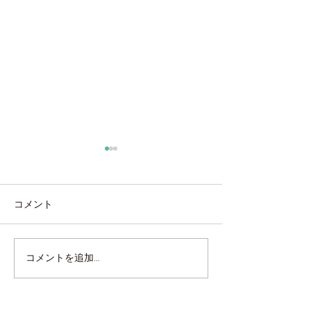
コメント
海外製タイル張り
ベルアート鏝塗
コメントを追加…