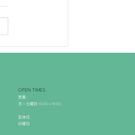
アート鏝塗り仕上げ
OPEN TIMES
営業 :
月～土曜日 10:00～19:00
定休日:
日曜日