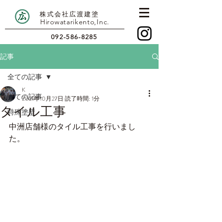
株式会社広渡建塗
Hirowatarikento,Inc.
092-586-8285
記事
全ての記事
K
全ての記事
2021年10月27日
読了時間: 1分
タイル工事
特殊塗壁
中洲店舗様のタイル工事を行いまし
た。