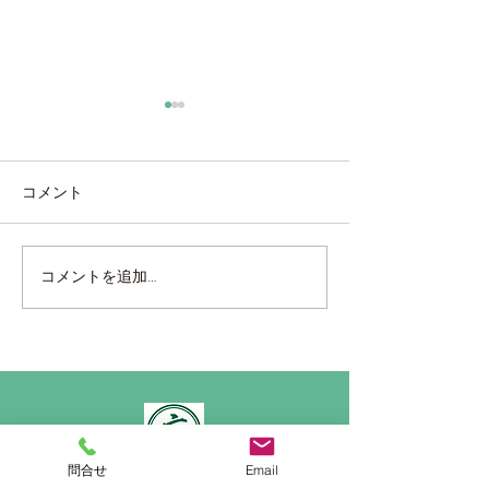
コメント
海外製タイル張り
ベルアート鏝塗
コメントを追加…
問合せ
Email