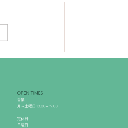
アート鏝塗り仕上げ
OPEN TIMES
営業 :
月～土曜日 10:00～19:00
定休日:
日曜日