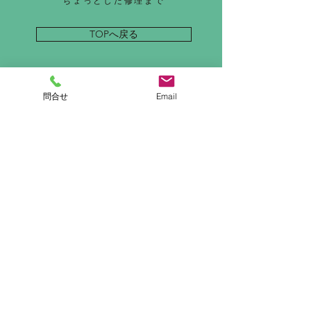
ちょっとした修理まで
TOPへ戻る
お問い合わせ
問合せ
Email
MENU
ホーム
左官とは
施工実績
施工事例
概要
お問い合わせ
採用情報
ブログ