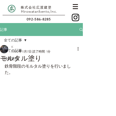
株式会社広渡建塗
Hirowatarikento,Inc.
092-586-8285
記事
全ての記事
K
全ての記事
2020年11月7日
読了時間: 1分
モルタル塗り
特殊塗壁
鉄骨階段のモルタル塗りを行いまし
た。