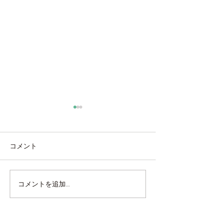
コメント
海外製タイル張り
ベルアート鏝塗
コメントを追加…