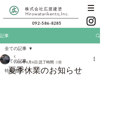
株式会社広渡建塗
Hirowatarikento,Inc.
092-586-8285
記事
全ての記事
K
全ての記事
2025年8月8日
読了時間: 0分
夏季休業のお知らせ
特殊塗壁