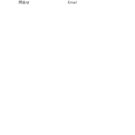
問合せ
Email
MENU
ホーム
左官とは
施工実績
施工事例
概要
お問い合わせ
採用情報
ブログ
ADDRESS
株式会社 広渡建塗
i
nfo@hirowatarikento.jp
TEL
092-586-8285
FAX
092-586-8295
〒816-0971
福岡県大野城市牛頸342-13