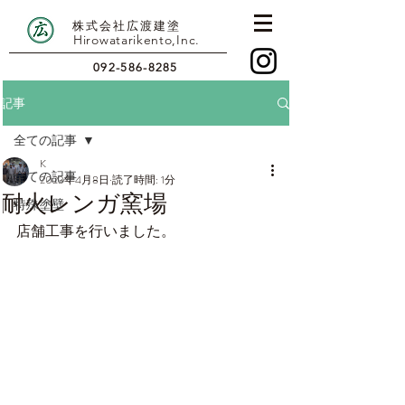
株式会社広渡建塗
Hirowatarikento,Inc.
092-586-8285
記事
全ての記事
K
全ての記事
2023年4月8日
読了時間: 1分
耐火レンガ窯場
特殊塗壁
店舗工事を行いました。