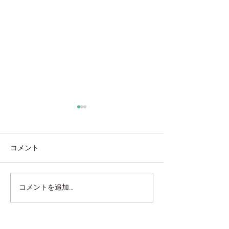
コメント
海外製タイル張り
ベルアート鏝塗
コメントを追加…